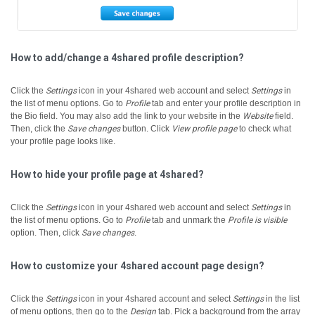
How to add/change a 4shared profile description?
Click the
Settings
icon in your 4shared web account and select
Settings
in
the list of menu options.
Go to
Profile
tab and enter your profile description in
the Bio field.
You may also add the link to your website in the
Website
field.
Then, click the
Save changes
button.
Click
View profile page
to check what
your profile page looks like.
How to hide your profile page at 4shared?
Click the
Settings
icon in your 4shared web account and select
Settings
in
the list of menu options.
Go to
Profile
tab and unmark the
Profile is visible
option. Then, click
Save changes
.
How to customize your 4shared account page design?
Click the
Settings
icon in your 4shared account and select
Settings
in the list
of menu options, then go to the
Design
tab.
Pick a background from the array