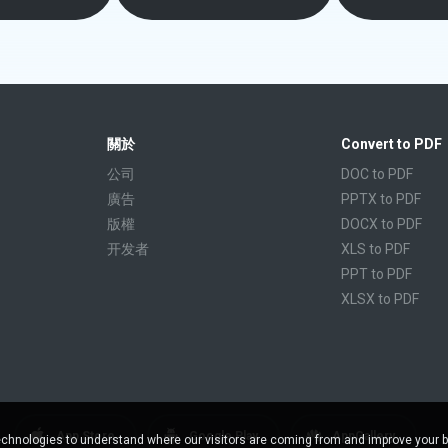
關於
Convert to PDF
公司
DOC to PDF
廣告
PPTX to PDF
版權
DOCX to PDF
开发者
XLS to PDF
PPT to PDF
XLSX to PDF
CBR to PDF
TXT to PDF
PPS to PDF
RTF to PDF
CBZ to PDF
App Store
Google Play
AppGallery
chnologies to understand where our visitors are coming from and improve your 