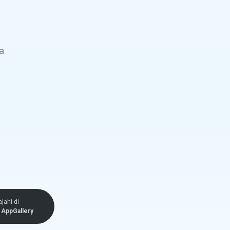
a
ajahi di
AppGallery